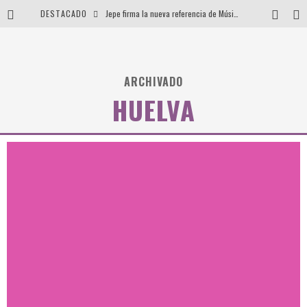
DESTACADO
Jepe firma la nueva referencia de Música Cavernícola
Isabel Do Diego, un sonido que va de lo carnal al campo
Esta Nochevieja… vuelve Tomorrowland
ARCHIVADO
Billain – Codename, el último release de Metnem Records
HUELVA