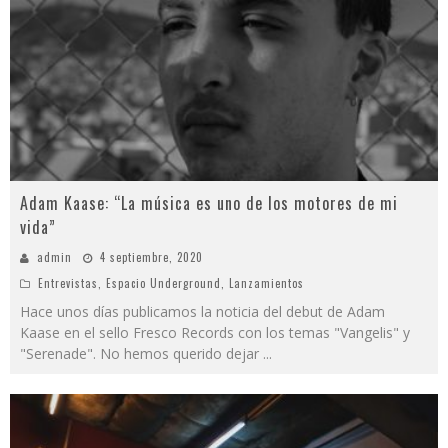
Adam Kaase: “La música es uno de los motores de mi
vida”
admin
4 septiembre, 2020
Entrevistas
,
Espacio Underground
,
Lanzamientos
Hace unos días publicamos la noticia del debut de Adam
Kaase en el sello Fresco Records con los temas "Vangelis" y
"Serenade". No hemos querido dejar
...