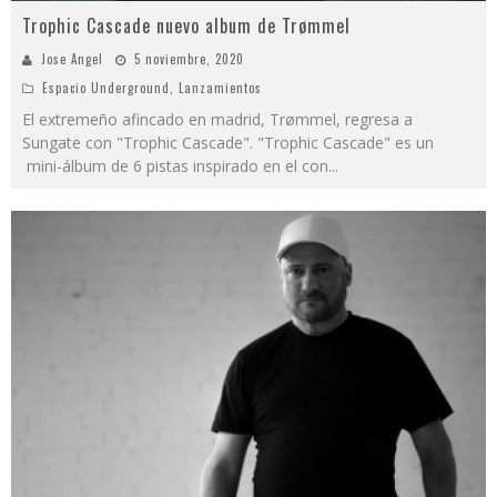
Trophic Cascade nuevo album de Trømmel
Jose Angel
5 noviembre, 2020
Espacio Underground
,
Lanzamientos
El extremeño afincado en madrid, Trømmel, regresa a
Sungate con "Trophic Cascade". "Trophic Cascade" es un
mini-álbum de 6 pistas inspirado en el con
...