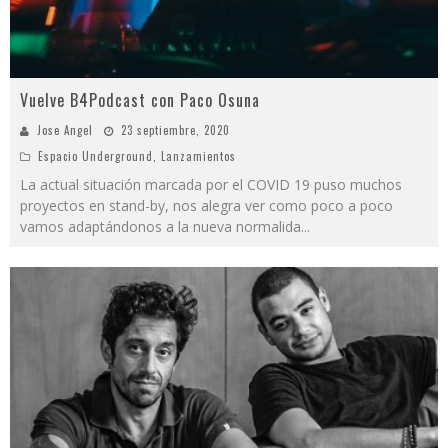
Vuelve B4Podcast con Paco Osuna
Jose Angel
23 septiembre, 2020
Espacio Underground
,
Lanzamientos
La actual situación marcada por el COVID 19 puso muchos
proyectos en stand-by, nos alegra ver como poco a poco
vamos adaptándonos a la nueva normalida
...