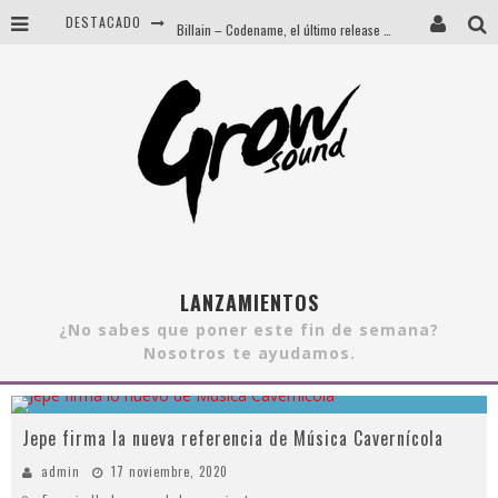
DESTACADO
Billain – Codename, el último release de Metnem Records
Jepe firma la nueva referencia de Música Cavernícola
Isabel Do Diego, un sonido que va de lo carnal al campo
Esta Nochevieja… vuelve Tomorrowland
LANZAMIENTOS
¿No sabes que poner este fin de semana?
Nosotros te ayudamos.
Jepe firma la nueva referencia de Música Cavernícola
admin
17 noviembre, 2020