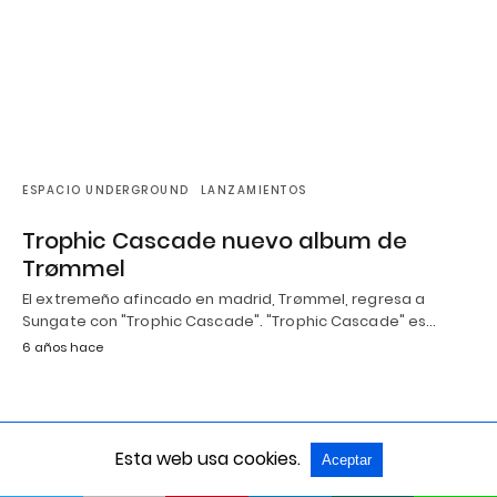
ESPACIO UNDERGROUND
LANZAMIENTOS
Trophic Cascade nuevo album de
Trømmel
El extremeño afincado en madrid, Trømmel, regresa a
Sungate con "Trophic Cascade". "Trophic Cascade" es…
6 años hace
Esta web usa cookies.
Aceptar
Grow Sound Mag, All Rights Reserved
Version no AMP